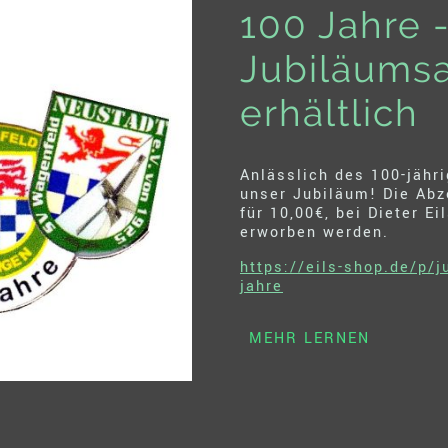
100 Jahre 
Jubiläums
erhältlich
Anlässlich des 100-jähr
unser Jubiläum! Die Abz
für 10,00€, bei Dieter E
erworben werden.
https://eils-shop.de/p/
jahre
MEHR LERNEN