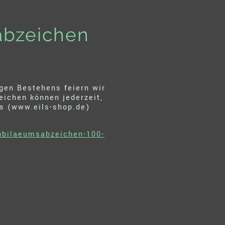
-
abzeichen
igen Bestehens feiern wir
eichen können jederzeit,
ils (www.eils-shop.de)
jubilaeumsabzeichen-100-