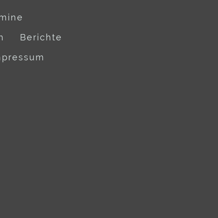
rmine
n
Berichte
mpressum
z