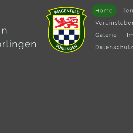
Home
Te
Vereinslebe
in
Galerie
I
rlingen
Datenschut