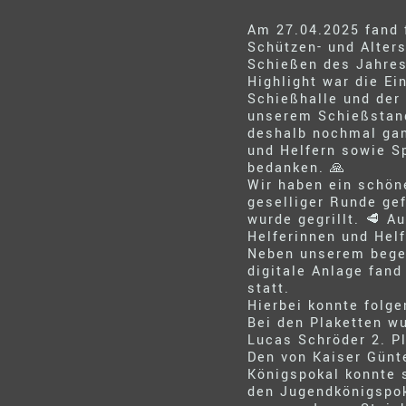
Am 27.04.2025 fand 
Schützen- und Alters
Schießen des Jahres
Highlight war die Ei
Schießhalle und der
unserem Schießstand
deshalb nochmal ganz
und Helfern sowie S
bedanken. 🙏
Wir haben ein schöne
geselliger Runde gef
wurde gegrillt. 🥩 A
Helferinnen und Helf
Neben unserem begeh
digitale Anlage fan
statt.
Hierbei konnte fol
Bei den Plaketten w
Lucas Schröder 2. Pl
Den von Kaiser Günt
Königspokal konnte 
den Jugendkönigspok