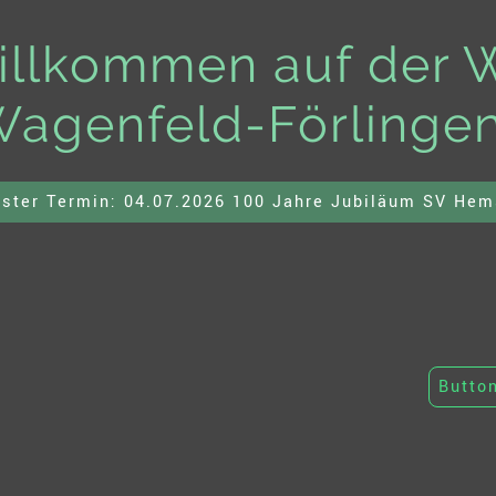
illkommen auf der 
agenfeld-Förlingen
ster Termin: 04.07.2026 100 Jahre Jubiläum SV He
Butto