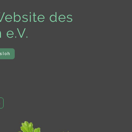
Website des
 e.V.
msloh
n