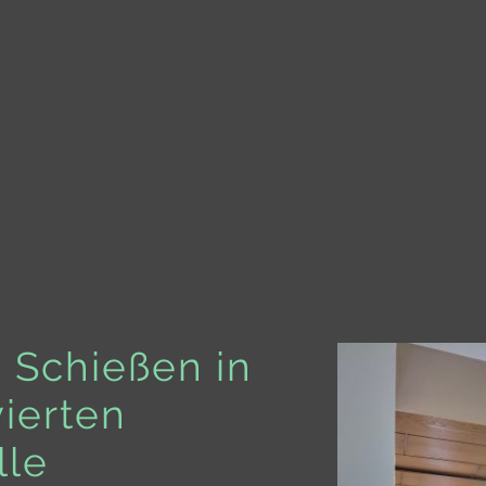
 Schießen in
vierten
lle