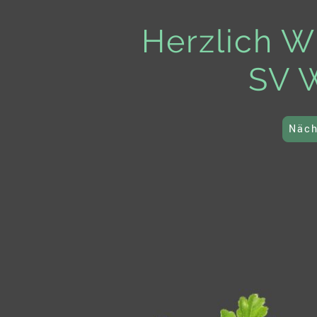
Herzlich W
SV W
Näch