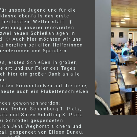
für unsere Jugend und für die
klasse ebenfalls das erste
 bei bestem Wetter statt. ☀️
nweihung unserer renovierten
 zwei neuen Schießanlagen in
. ✨ Auch hier möchten wir uns
 herzlich bei allen Helferinnen
penderinnen und Spendern
s, erstes Schießen in großer,
eiert und zur Feier des Tages
uch hier ein großer Dank an alle
er!
rten Preisschießen auf die neue,
d heute auch ein Plakettenschießen
gendes gewonnen werden:
urde Torben Schomburg 1. Platz,
atz und Sören Schilling 3. Platz.
er Schröder gespendeten
sich Jens Weghorst sichern und
al, gespendet von Eileen Dunau,